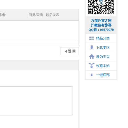
作者
回复/查看
最后发表
万猫外贸之家
扫微信有惊喜
QQ群：93670079
精品分类
下载专区
返 回
设为主页
收藏本站
一键底部