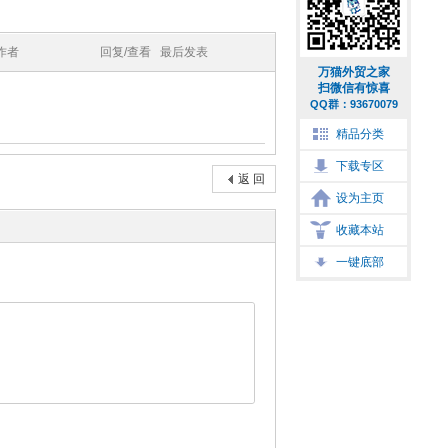
作者
回复/查看
最后发表
万猫外贸之家
扫微信有惊喜
QQ群：93670079
精品分类
下载专区
返 回
设为主页
收藏本站
一键底部