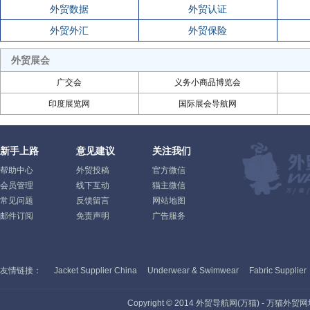
外贸数据
外贸认证
外贸外汇
外贸保险
外贸展会
广交会
义务小商品博览会
印度展览网
国际展会导航网
新手上路
意见建议
关注我们
帮助中心
外贸投稿
官方微信
会员管理
线下互动
猫主微信
常见问题
反馈留言
网站地图
邮件订阅
免责声明
广告服务
友情链接：
Jacket Supplier China
Underwear & Swimwear
Fabric Supplier
Copyright © 2014 外贸导航网(万猫) - 万猫外贸