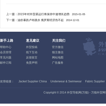
上一篇：
2015年对外贸易运行将保持中速增长趋势
2015-01-05
下一篇：
油价暴跌卢布跳水 俄罗斯经济伤不起
2014-12-01
新手上路
意见建议
关注我们
帮助中心
外贸投稿
官方微信
会员管理
线下互动
猫主微信
常见问题
反馈留言
网站地图
邮件订阅
免责声明
广告服务
友情链接：
Jacket Supplier China
Underwear & Swimwear
Fabric Supplier
Copyright © 2014 外贸导航网(万猫) - 万猫外贸