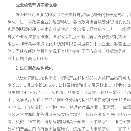
企业经营环境不断改善
2014年5月国务院印发《关于支持外贸稳定增长的若干意见》
利化，进一步改善企业的经营环境。各地政府出台稳定外贸增长的意
也遇到瓶颈问题，中小企业贷款难、贷款贵，经营成本上升、市场经
外贸企业发展愈发艰难。国家政策制度不断完善，逐步打破制约企业
限公司和青岛丰华灏龙化工助剂有限公司这样的中小企业。私营企业
体，即使在经济危机的情况下表现也会好于国有企业。根据海关统计，20
业出口增长高达10.6%。
进出口商品结构优化
从进出口商品结构来看，初级产品和制成品两大类产品出口同比增长5
增长5.9%,进口增长18.6%；饮料及烟类和非食用原料出口分别增长14
分别增长4.4%和-15.4。从具体产品来看，活动物、乳品及蛋品、
中，化学成品及有关产品和按原料分类的制成品出口分别增长12.5%和10
8.3%,进口分别增长1.4%和0.8%。从具体产品来看，医药品
服装及附件和鞋靴等进口有较大幅度增长。从行业来看,机械电子行业
高。机械工业主要经济指标增幅均高于全国工业平均水平，通过科技
品和消费品进口均有较大幅度增长，满足了国内市场需求，丰富了人