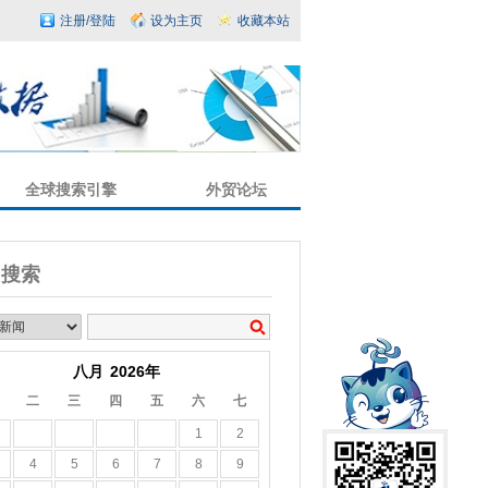
注册/登陆
设为主页
收藏本站
全球搜索引擎
外贸论坛
闻搜索
八月
2026年
二
三
四
五
六
七
1
2
4
5
6
7
8
9