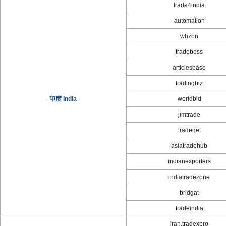
trade4india
automation
whzon
tradeboss
articlesbase
tradingbiz
-
印度 India
-
worldbid
jimtrade
tradeget
asiatradehub
indianexporters
indiatradezone
bridgat
tradeindia
iran.tradexpro