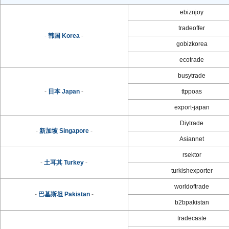
ebiznjoy
tradeoffer
-
韩国 Korea
-
gobizkorea
ecotrade
busytrade
-
日本 Japan
-
ttppoas
export-japan
Diytrade
-
新加坡 Singapore
-
Asiannet
rsektor
-
土耳其 Turkey
-
turkishexporter
worldoftrade
-
巴基斯坦 Pakistan
-
b2bpakistan
tradecaste