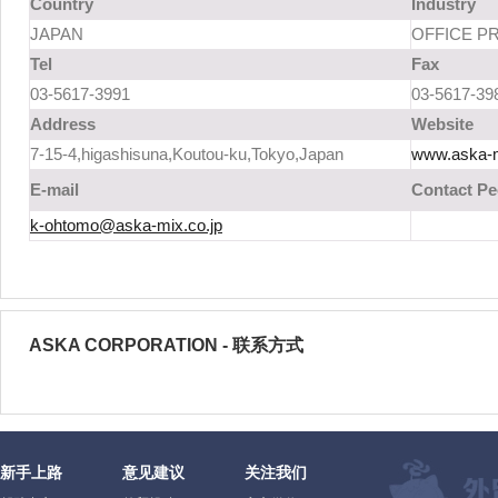
Country
Industry
JAPAN
OFFICE P
Tel
Fax
03-5617-3991
03-5617-39
Address
Website
7-15-4,higashisuna,Koutou-ku,Tokyo,Japan
www.aska-m
E-mail
Contact Pe
k-ohtomo@aska-mix.co.jp
ASKA CORPORATION - 联系方式
新手上路
意见建议
关注我们