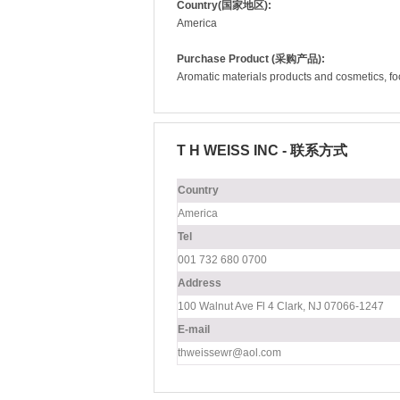
Country(国家地区):
America
Purchase Product (采购产品):
Aromatic materials products and cosmetics, foo
T H WEISS INC - 联系方式
Country
America
Tel
001 732 680 0700
Address
100 Walnut Ave Fl 4 Clark, NJ 07066-1247
E-mail
thweissewr@aol.com