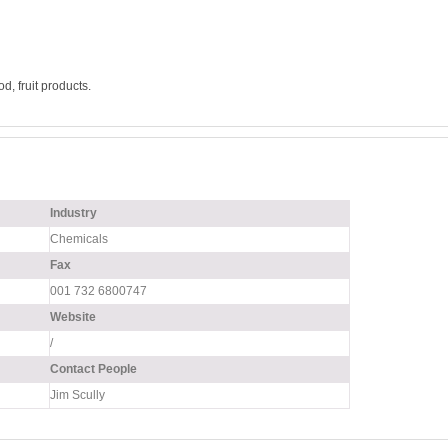
d, fruit products.
Industry
Chemicals
Fax
001 732 6800747
Website
/
Contact People
Jim Scully