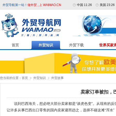
外贸导航第一站！
做外贸 , 上 WAIMAO.CN
中国 11:26
美国 23:26
首页
外贸知识
外贸下载
世界买家
您当前的位置：
首页
外贸知识
外贸故事
卖家订单被扣，
说到巴西
海关
，想必绝大部分卖家都是“谈虎色变”。从现有的
让许多从事巴西出口零售的国内卖家避而趋之，选择不碰这滩“浑水”