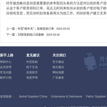
经常被忽略但是却是最重要的来争取回头客的方法是对以前的客户进
从这个客户那里得到订单。花点儿时间来给你从前的客户发封电子邮
目很有意思，而且你时刻准备着再次为他工作。同你的客户建立关系
上一篇：
外贸“熬年关”：东南亚抢订单
2015-03-02
下一篇：
10部美剧练口语最棒
2015-03-02
新手上路
意见建议
关注我们
帮助中心
外贸投稿
官方微信
会员管理
线下互动
猫主微信
常见问题
反馈留言
网站地图
邮件订阅
免责声明
广告服务
友情链接：
Jacket Supplier China
Underwear & Swimwear
Fabric Supplier