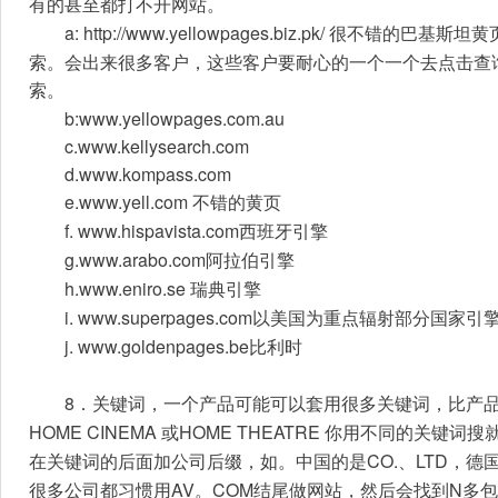
有的甚至都打不开网站。
a: http://www.yellowpages.biz.pk/ 
很不错的巴基斯坦黄
索。会出来很多客户，这些客户要耐心的一个一个去点击查
索。
b:www.yellowpages.com.au
c.www.kellysearch.com
d.www.kompass.com
e.www.yell.com 
不错的黄页
f. www.hispavista.com
西班牙引擎
g.www.arabo.com
阿拉伯引擎
h.www.eniro.se 
瑞典引擎
i. www.superpages.com
以美国为重点辐射部分国家引
j. www.goldenpages.be
比利时
8
．关键词，一个产品可能可以套用很多关键词，比产
HOME CINEMA 
HOME THEATRE 
或
你用不同的关键词搜
CO.
LTD
在关键词的后面加公司后缀，如。
中国的是
、
，德
AV
COM
N
很多公司都习惯用
。
结尾做网站，然后会找到
多包