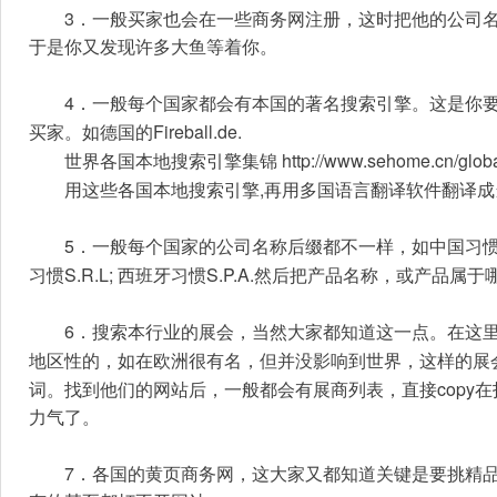
3
．一般买家也会在一些商务网注册，这时把他的公司
于是你又发现许多大鱼等着你。
4
．一般每个国家都会有本国的著名搜索引擎。这是你
Fireball.de.
买家。如德国的
 http://www.sehome.cn/glob
世界各国本地搜索引擎集锦
,
用这些各国本地搜索引擎
再用多国语言翻译软件翻译成
5
．一般每个国家的公司名称后缀都不一样，如中国习
S.R.L; 
S.P.A.
习惯
西班牙习惯
然后把产品名称，或产品属于
6
．搜索本行业的展会，当然大家都知道这一点。在这
地区性的，如在欧洲很有名，但并
没影响到世界，这样的展
copy
词。找到他们的网站后，一般都会有展商列表，直接
在
力气了。
7
．各国的黄页商务网，这大家又都知道关键是要挑精