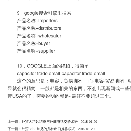
9
google
．
搜索引擎里搜索
+importers
产品名称
+distributors
产品名称
+wholesaler
产品名称
+buyer
产品名称
+supplier
产品名称
10
GOOGLE
．
上面的绝招，很简单
capacitor trade email-capacitor-trade-email
-
-
-
这个的意思是：
电容，贸易
邮件，而
电容
贸易
邮件
果就会很精简，一般都是相关的东西，不会出现新闻或一些
USA
- 
带
的了，需要说明的就是
最好不要超过三个。
上一篇：
外贸人巧妙结束与外商电话交谈术语
2015-01-20
下一篇：
外贸soho常见的几种出口操作模式
2015-01-20