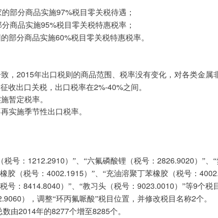
97%
家的部分商品实施
税目零关税待遇；
95%
部分商品实施
税目零关税特惠税率；
60%
国的部分商品实施
税目零关税特惠税率。
2015
一致，
年出口税则的商品范围、税率没有变化，对各类金属
2%-40%
品征收出口关税，出口税率在
之间。
实施暂定税率。
不再实施季节性出口税率。
1212.2910
2826.9020
（税号：
）”、“六氟磷酸锂（税号：
）”、
4002.1915
4002
苯橡胶（税号：
）”、“充油溶聚丁苯橡胶（税号：
8414.8040
9023.0010
9
（税号：
）”、“教习头（税号：
）”等
个税
2.9060
2
），调整“环丙氟哌酸”税目位置，并修改税目名称
个。
2014
8277
8285
总数由
年的
个增至
个。