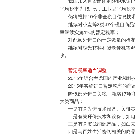
我国加入世贸组织的降税承诺
15.1%
平均税率为
，工业品平均税
10
仍将维持
个非全税目信息技
8
47
继续对小麦等
类
个税目商品
1%
率继续实施
的暂定税率；
对配额外进口的一定数量的棉
4
继续对感光材料和摄录像机等
收。
暂定税率适当调整
2015
年综合考虑国内产业和科
2015
年实施进口暂定税率的商
17
降低部分进口关税：新增
项
大类商品：
一是有关先进技术设备、关键
二是有关环保技术和设备，如
三是有关资源能源产品，如白
四是与百姓生活密切相关的商