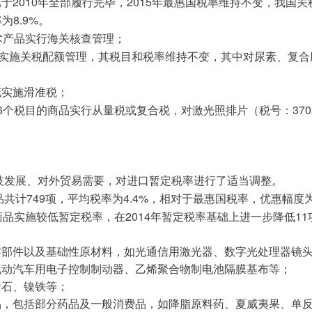
2010
2015
已于
年全部履行完毕，
年最惠国税率维持不变，我国关
8.9%
率为
。
术产品实行海关核查管理；
实施关税配额管理，其税目和税率维持不变，其中对尿素、复合
花实施滑准税；
6
370
个税目的商品实行从量税或复合税，对激光照排片（税号：
技发展、对外贸易需要，对进口暂定税率进行了适当调整。
749
4.4%
品共计
项，平均税率为
，相对于最惠国税率，优惠幅度
2014
11
商品实施较低暂定税率，在
年暂定税率基础上进一步降低
零部件以及基础性原材料，如光通信用激光器、数字光处理器镜
电动汽车用电子控制制动器、乙烯聚合物制电池隔膜基布等；
云石、镍铁等；
品，包括部分药品及一般消费品，如降脂原料药、夏威夷果、单