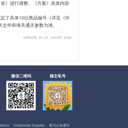
目录》进行调整。《方案》具体内容
10
拟定了具体
位商品编号（详见《中
关文件和海关通关参数为准。
UPDATE. 01-20
VIEWS. 1930
微信二维码
猫主私号
itives
Underwear Supplier
黎元山智通寺