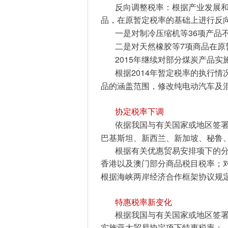
反向调整税率：根据产业发展
品，在原暂定税率的基础上进行反
36
一是对制冷压缩机等
项产品
7
二是对天然橡胶等
项商品在原
2015
年继续对部分煤炭产品实
2014
根据
年暂定税率的执行情
品的涵盖范围，修改纯电动汽车及
协定税率下调
依据我国与有关国家或地区签
巴基斯坦、新西兰、新加坡、秘鲁
根据有关优惠贸易安排项下的
香港以及澳门部分商品税目税率；
根据海峡两岸经济合作框架协议规
特惠税率新变化
根据我国与有关国家或地区签
实施亚太贸易协定项下特惠税率；