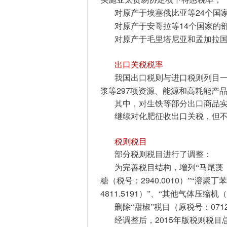
24
对原产于埃塞俄比亚等
个国
14
对原产于安哥拉等
个国家的
对原产于毛里塔尼亚和孟加拉
出口关税税率
我国出口税则与进口税则列目
297
浆等
项资源、能源和高耗能产
其中，对生铁等部分出口商品
继续对化肥征收出口关税，但
税则税目
部分税则税目进行了调整：
为完善税目结构，增列“马尾藻
2940.0010
糖（税号：
）”“溶聚丁
4811.5191
）”、“其他气体压缩机
071
删除“甜椒”税目（原税号：
2015
经调整后，
年版税则税目