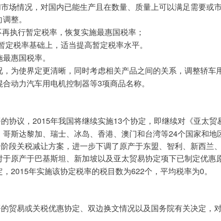
和市场情况，对国内已能生产且在数量、质量上可以满足需要或
向调整。
不再执行暂定税率，恢复实施最惠国税率；
暂定税率基础上，适当提高暂定税率水平。
施最惠国税率。
况，为使界定更清晰，同时考虑相关产品之间的关系，调整轿车
3
混合动力汽车用电机控制器等
项商品名称。
2015
13
署的协议，
年我国将继续实施
个协定，即继续对《亚太贸
24
、哥斯达黎加、瑞士、冰岛、香港、澳门和台湾等
个国家和地
分阶段关税减让方案，进一步下调了原产于东盟、智利、新西兰
对于原产于巴基斯坦、新加坡以及亚太贸易协定项下已制定优惠
2015
622
0
定，
年实施该协定税率的税目数为
个，平均税率为
。
署的贸易或关税优惠协定、双边换文情况以及国务院有关决定，