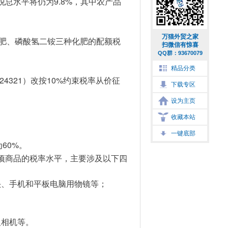
9.8%
税总水平将仍为
，其中农产品
万猫外贸之家
肥、磷酸氢二铵三种化肥的配额税
扫微信有惊喜
QQ群：93670079
精品分类
24321
10%
）改按
约束税率从价征
下载专区
设为主页
收藏本站
一键底部
60%
为
。
项商品的税率水平，主要涉及以下四
头、手机和平板电脑用物镜等；
反相机等。