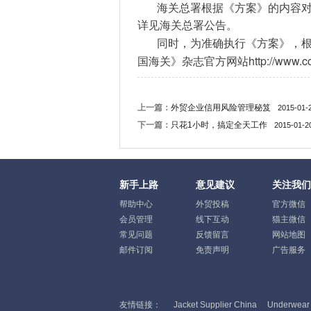
海关总署根据《方案》的内容
详见海关总署公告。
同时，为准确执行《方案》，
http://www.
国海关》杂志官方网站
上一篇：
外贸企业信用风险管理秘笈
2015-01-
下一篇：
只花1小时，搞定全天工作
2015-01-2
新手上路
意见建议
关注我们
帮助中心
外贸投稿
官方微信
会员管理
线下互动
猫主微信
常见问题
反馈留言
网站地图
邮件订阅
免责声明
广告服务
友情链接：
Jacket Supplier China
Underwear