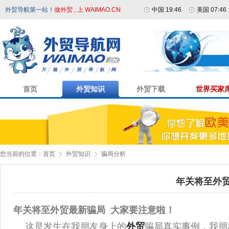
外贸导航第一站！
做外贸 , 上 WAIMAO.CN
中国 19:46
美国 07:46
首页
外贸知识
外贸下载
世界买家
您当前的位置：
首页
外贸知识
骗局分析
年关将至外
年关将至外贸最新骗局 大家要注意啦！
这是发生在我朋友身上的
外贸
骗局真实事例，我朋