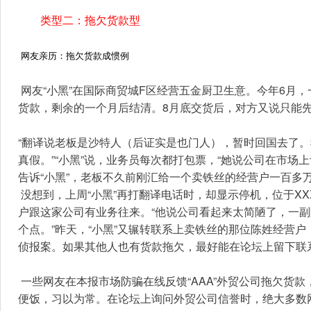
类型二：拖欠货款型
网友亲历：拖欠货款成惯例
 网友“小黑”在国际商贸城F区经营五金厨卫生意。今年6月，一家名为“AAA”的外贸公司向她订了12万元的货，原本说好交货时先付一半
货款，剩余的一个月后结清。8月底交货后，对方又说只能先
“翻译说老板是沙特人（后证实是也门人），暂时回国去了
真假。”“小黑”说，业务员每次都打包票，“她说公司在市场
告诉“小黑”，老板不久前刚汇给一个卖铁丝的经营户一百多
 没想到，上周“小黑”再打翻译电话时，却显示停机，位于XXX公司也大门紧闭。通过外贸防骗QQ群，“小黑”联系上另一位卖文具的经营
户跟这家公司有业务往来。“他说公司看起来太简陋了，一
个点。”昨天，“小黑”又辗转联系上卖铁丝的那位陈姓经营
侦报案。如果其他人也有货款拖欠，最好能在论坛上留下联
 一些网友在本报市场防骗在线反馈“AAA”外贸公司拖欠货款，公司电话打不通，找不到客户踪影。拖欠货款在义乌市场仿佛已成为家常
便饭，习以为常。在论坛上询问外贸公司信誉时，绝大多数