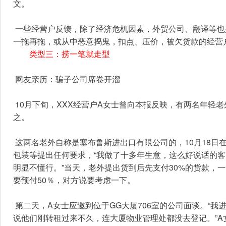
文。
 一些经营户反馈，除了经济危机因素，外贸公司、翻译等也是拖欠货款的直接主导者，老外明明已到款，外贸公司趁机挪为流动资金，
一拖再拖，或从中恶意捣鬼，扣点、压价，被欠货款的经营
类型三：捞一笔就走型
 网友亲历：骗子公司席卷开溜
 10月下旬，XXX经营户A女士曾向本报反映，有两名年轻老外在市场上“疯狂”订货，她怀疑是“皮包”公司，很可能席卷货物后一走了
之。
 这两名老外自称是塞布鲁斯进出口有限公司的，10月18日在A女士处订了16万元的货。令A女士生疑的是，这两人既不还价，也没有对
包装等提出任何要求，“我做了十多年生意，这么好说话的客
明显不懂行。”当天，老外提出货到后先支付30%的货款，
要预付50％，对方说要考虑一下。
 第二天，A女士应邀到位于GG大厦706室的公司面谈。“我进去一看，里面的设施很陈旧，墙上挂的还是另外一家外贸公司的名称，听
说他们刚转租过来不久，连大厦物业管理处都没去登记。”A