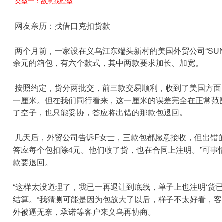
 类型一：故意找碴型
 网友亲历：找借口克扣货款
 两个月前，一家设在义乌江东端头新村的美国外贸公司“SUNNY GENERAL TRADING INC”在国际商贸城F区经营户F女士处订购了5万
余元的箱包，有六个款式，其中两款要求加长、加宽。
 按照约定，货分两批交，前三款交易顺利，收到了美国方面的汇款，后三款包就遇到了麻烦。“老外称，其中一款要求放大的包做小了
一厘米。但在我们同行看来，这一厘米的误差完全在正常范围
了空子，也只能妥协，答应将出错的那款包退回。
 几天后，外贸公司告诉F女士，三款包都愿意接收，但出错的那款要求扣钱予以补偿。“我想定制的包不容易销售，为了减少损失，只能
答应每个包扣除4元。他们收了货，也在合同上注明。”可
款要退回。
“这样太没道理了，我已一再退让到底线，单子上也注明‘货
结算。“我猜测可能是因为包放大了以后，样子不太好看，客
外被逼无奈，承诺等客户来义乌再协商。