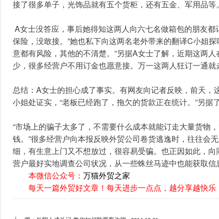
接了很多单子，光饰品就有五个货柜，还有五金、军用品等。
 A女士没答应，事后她得知这两人向六七名做箱包的朋友都订过货，而且货款都达十多万元，情况比较类似。“大家一通气，都觉得不太
保险，没敢接。”她也私下向这两名老外带来的翻译C小姐探
意都有风险，其他的不清楚。”另据A女士了解，近期这两人
少，很多经营户不用订金也愿意接。万一这两人狂订一通就
总结：A女士的担心成了事实。有网友向记者反映，前天，
小姐处证实，“老板已经跑了，拖欠的货款正在统计。”另据
“市场上的骗子太多了，不需要什么成本就能订走大量货物
钱。”很多经营户向本报反映外贸公司卷货逃逸时，往往会
细，有生意上门又不想放过，很容易受骗。也正因如此，向
营户最好实地调查公司状况，从一些蛛丝马迹中也能获取信
本微信公众号：
万猫外贸之家
每天一篇外贸好文章！每天进步一点点，越分享越快乐